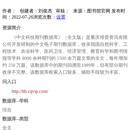
作者： 创建者：刘俊杰 审核： 来源：图书馆官网
发布时
间：2022-07-26
浏览次数：
设置
资源简介
《中文科技期刊数据库》（全文版）是重庆维普资讯有限
公司开发研制的中文电子期刊数据库，收录我国自然科学、工
程技术、农业科学、医药卫生、经济管理、教育科学和图书情
报等学科 8000 余种期刊的 1500 余万篇文章的全文，每年增加
约 250 万篇。该数据库中的期刊回溯至1989年，但有部分期刊
收录不完整。该数据库检索入口较多、辅助手段较为丰富。
问入口
http://lib.cqvip.com/
数据库--学科
综合
数据库--类型
全文