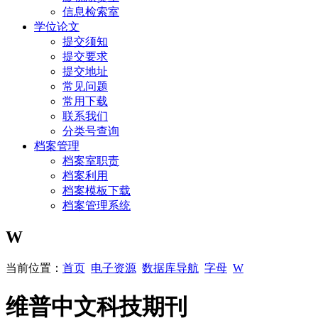
信息检索室
学位论文
提交须知
提交要求
提交地址
常见问题
常用下载
联系我们
分类号查询
档案管理
档案室职责
档案利用
档案模板下载
档案管理系统
W
当前位置：
首页
电子资源
数据库导航
字母
W
维普中文科技期刊