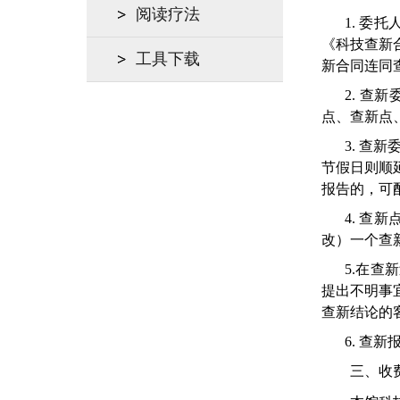
阅读疗法
1.
委托
《
科技查新
工具下载
新合同连同
2.
查新
点、查新点
3.
查新
节假日
则
顺
报告的，可
4
.
查新
改）一个查
5.
在查新
提出不明事
查新结论的
6
.
查新
三、收