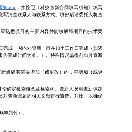
.doc
，并
按照《科技查新合同填写须知》
填写
意写清楚联系人与联系方式
。
填好后
请委托人将查
，应熟悉项目的主要内容并
能够
解释项目的技术要
日完成，国内外查新一般在
10
个工作日完成
（
如
遇
报告完成时间为准
。）。特殊情况需提前出具查新
查新点确实需要增加（或更改）的，每增加（或更
讨论确定检索概念及检索词。查新人员就查新课题
员对查新课题的相关文献进行遴选、对比，以确保
顺丰到付）。