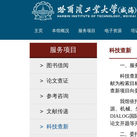
主页
本馆概况
服务项目
电子资源
培
服务项目
科技查新
图书借阅
一、服
科技查
论文查证
献为检索目
查新项目向
参考咨询
我馆依
源、机械、
文献传递
DIALO
论文开题等
科技查新
二、委