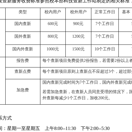
技查新服务收费标准参照校本部科技查新工作站制定的相关标准
类型
校内用户
校外用户
正常工作日
基本
国内查新
600
元
900
元
7
个工作日
国外查新
800
元
1200
元
7
个工作日
国内外查新
1000
元
1500
元
10
个工作日
报告费
每个查新项目免费提供
2
份报告，若需要
2
份以上
查新点费
每个查新项目原则上查新点不应超过
3
个，超过部
国内查新完成时间为
7
个工作日，国内外查新完成
加急费
若需加急查新，在查新人员同意受理的情况下，
外查新每减少
1
个工作日，加收
200
元。
系方式
星期一至星期五 上午8:00--11:30 下午2:00--5:30