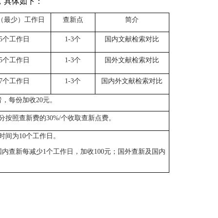
，具体如下：
（最少）工作日
查新点
简介
5
个工作日
1-3
个
国内文献检索对比
5
个工作日
1-3
个
国外文献检索对比
7
个工作日
1-3
个
国内外文献检索对比
者，每份加收
20
元。
分按照查新费的
30%/
个收取查新点费。
时间为
10
个工作日。
国内查新每减少
1
个工作日，加收
100
元；国外查新及国内