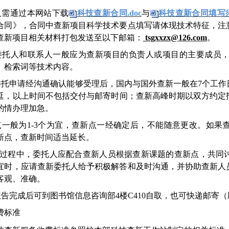
人
需通过
本网站下载
科技查新合同.doc
与
科技查新合同填写须知
合同
》，合同中查新项目科学技术要点填写请体现技术特征，
注
查新项目相关材料打包
发送至
以下
邮箱：
tsgxxzx@126.com
。
委托人和联系人一般应为查新项目的负责人或项目的主要成员
、检索词等技术内容。
委托申请
经沟通确认能够
受理
后
，
国内与国外查新一般在
7
个工作
延
，
以上时间不包括交付与邮寄时间；
查新高峰时期以双方约定
酌情办理加急。
点
一般为
1
-
3
个
为宜，查新点一经确定后，不能随意更改。如果
新点，查新时间适当延长。
过程中，委托人应配合查新人员根据查新课题的查新点，共同
宜时，应请查新委托人给予积极解答和及时沟通，并协助查新人
客观、准确。
报告完成后可到图书馆信息咨询部
4
楼
C410
自取，也可快递邮寄（
费标准