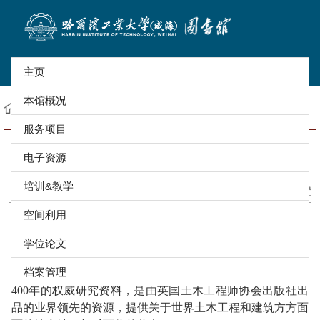
主页
本馆概况
首页
电子资源
数据库
外文数据库
服务项目
英国土木工程师协会（ICE）电子书
电子资源
作者： 创建者：刘俊杰 审核： 来源：图书馆官网
培训&教学
发布时间：2021-06-16
浏览次数：
998
设置
空间利用
资源简介
学位论文
档案管理
1
访问内容：
英国土木工程师协会虚拟图书馆收藏有
400年的权威研究资料，是由英国土木工程师协会出版社出
品的业界领先的资源，提供关于世界土木工程和建筑方方面