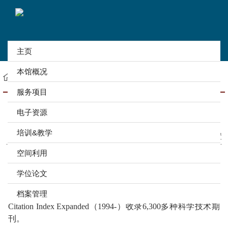
主页
本馆概况
首页
电子资源
数据库导航
字母
W
服务项目
Web of Science(SCI科学引文索引)
电子资源
作者：张晓苗 创建者：张晓苗 审核： 来源：图书馆
培训&教学
发布时间：2021-10-01
浏览次数：
248593
设置
空间利用
资源简介
学位论文
它是SCI（科学引文索引）网络版，是美国ISI（科学情
档案管理
报研究所）基于Internet环境下的数据库新产品，Science
Citation Index Expanded（1994-）收录6,300多种科学技术期
刊。