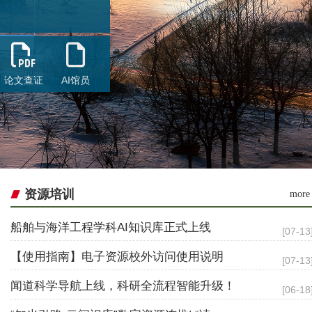
论文查证
AI馆员
递来实现
资源培训
more
船舶与海洋工程学科AI知识库正式上线
[07-13
【使用指南】电子资源校外访问使用说明
[07-13
闻道科学导航上线，科研全流程智能升级！
[06-18