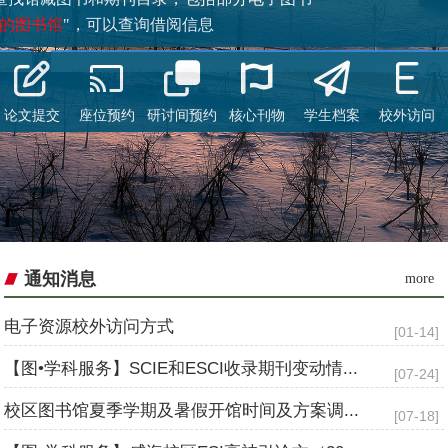
的图书馆
"，可以查询借阅信息
论文提交
座位预约
研讨间预约
核心刊物
学生档案
校外访问
：EBSCO公司的EDS发现平台。提供外文资源一站式文献检索
分数据都提供获取全文链接。当不能获取全文时，可通过文献传
通知消息
more
开始搜索
电子资源校外访问方式
[01-14]
【图•学科服务】SCIE和ESCI收录期刊变动情...
[07-24]
校区图书馆夏季学期及暑假开馆时间及方案调...
[07-18]