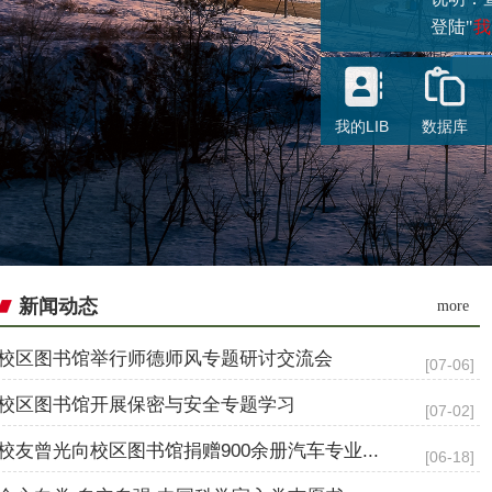
登陆"
我
我的LIB
数据库
说明
大部
新闻动态
more
校区图书馆举行师德师风专题研讨交流会
[07-06]
校区图书馆开展保密与安全专题学习
[07-02]
校友曾光向校区图书馆捐赠900余册汽车专业...
[06-18]